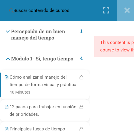
Nueva cuenta
Iniciar sesión
1
Percepción de un buen
manejo del tiempo
This content is 
course to view th
4
Módulo 1- Si, tengo tiempo
(+57) 301 2680569
Cómo analizar el manejo del
ventas@makingpeople.com.co
tiempo de forma visual y práctica
40 Minutes
12 pasos para trabajar en función
de prioridades.
CATEGORÍAS
Principales fugas de tiempo
Marketing y Negocios