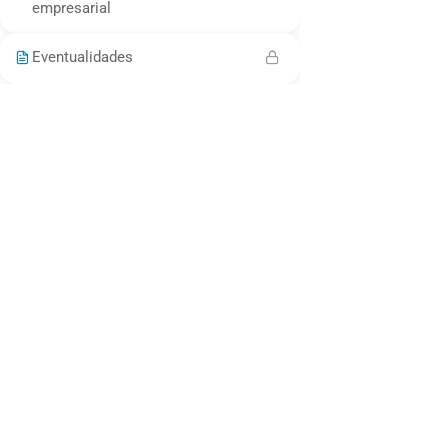
empresarial
Finanzas
Eventualidades
Bienestar y felicidad
Desarrollo Personal
Estilo de Vida
Cocina y Pastelería Saludable
Disfruta de los mejores cursos de cocina saludable.
Mascotas
INCOMPANY
Programas Incompany
MAKING LEGAL
Términos y Condiciones Generales