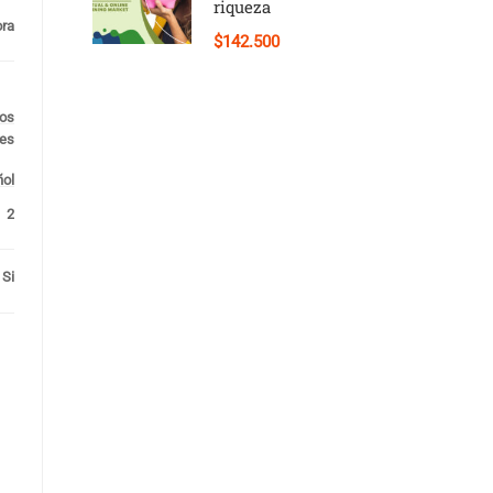
riqueza
ora
$142.500
los
les
ol
2
Si