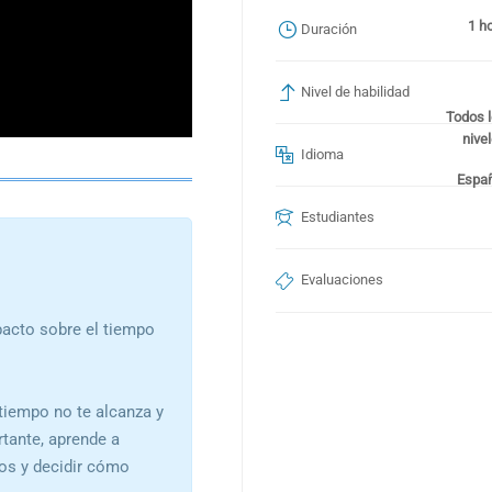
1 h
Duración
Nivel de habilidad
Todos 
nive
Idioma
Españ
Estudiantes
Evaluaciones
pacto sobre el tiempo
tiempo no te alcanza y
tante, aprende a
tos y decidir cómo