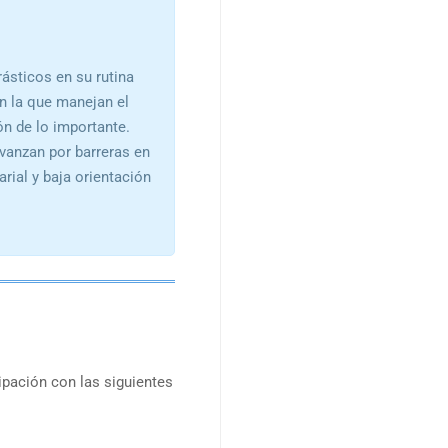
ásticos en su rutina
en la que manejan el
ón de lo importante.
vanzan por barreras en
rial y baja orientación
cipación con las siguientes