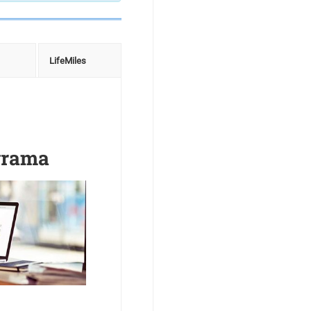
LifeMiles
ograma