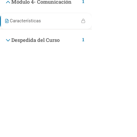
1
Módulo 4- Comunicación
Finanzas
Bienestar y felicidad
Características
Desarrollo Personal
1
Estilo de Vida
Despedida del Curso
Cocina y Pastelería Saludable
Disfruta de los mejores cursos de cocina saludable.
Mascotas
INCOMPANY
Programas Incompany
MAKING LEGAL
Términos y Condiciones Generales