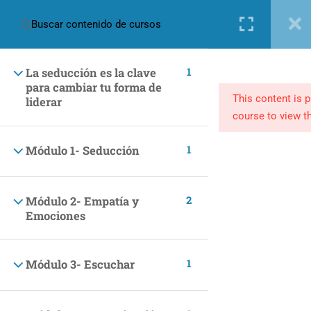
Nueva cuenta
Iniciar sesión
1
La seducción es la clave
para cambiar tu forma de
This content is 
liderar
course to view th
1
Módulo 1- Seducción
(+57) 301 2680569
ventas@makingpeople.com.co
2
Módulo 2- Empatía y
Emociones
1
Módulo 3- Escuchar
CATEGORÍAS
Marketing y Negocios