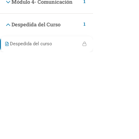
1
Módulo 4- Comunicación
Finanzas
Bienestar y felicidad
1
Despedida del Curso
Desarrollo Personal
Estilo de Vida
Despedida del curso
Cocina y Pastelería Saludable
Disfruta de los mejores cursos de cocina saludable.
Mascotas
INCOMPANY
Programas Incompany
MAKING LEGAL
Términos y Condiciones Generales