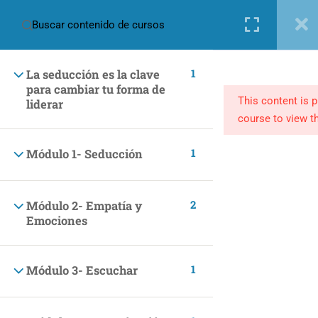
Nueva cuenta
Iniciar sesión
1
La seducción es la clave
para cambiar tu forma de
This content is 
liderar
course to view th
1
Módulo 1- Seducción
(+57) 301 2680569
ventas@makingpeople.com.co
2
Módulo 2- Empatía y
Emociones
1
Módulo 3- Escuchar
CATEGORÍAS
Marketing y Negocios