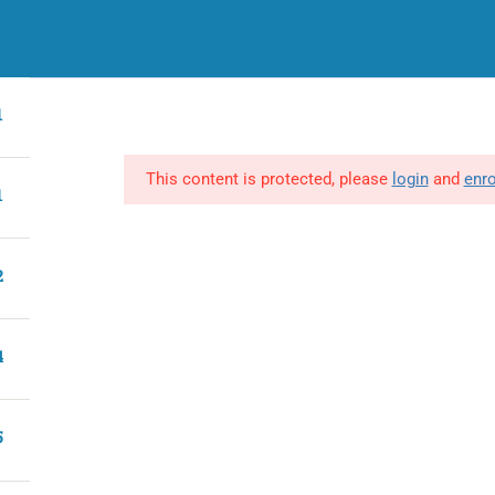
CATEGORÍAS
INCOMPANY
S
1
CATEGORÍAS
TODOS LOS CURSOS
CURSOS GRA
Marketing y Negocios
Programas Incompany
P
Finanzas
This content is protected, please
login
and
enro
1
Bienestar y felicidad
Desarrollo Personal
2
Enología y Vinos
Estilo de Vida
4
Cocina y Pastelería
Saludable
Disfruta de los
mejores cursos de
5
cocina saludable.