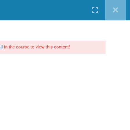
Nueva cuenta
Iniciar sesión
É PROFE MAKING
MAKING LEGAL
TIS
INCOMPANY
SÉ PROFE MAKING
CONTACTO
on tu Curso en Making
Términos y Condiciones
Generales
ll
in the course to view this content!
Política de privacidad y
Cookies