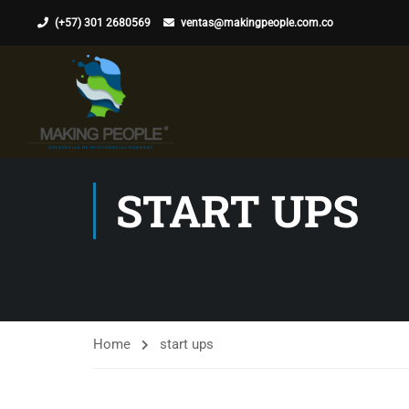
(+57) 301 2680569
ventas@makingpeople.com.co
START UPS
Home
start ups