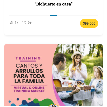
“Biohuerto en casa”
17
69
$99.000