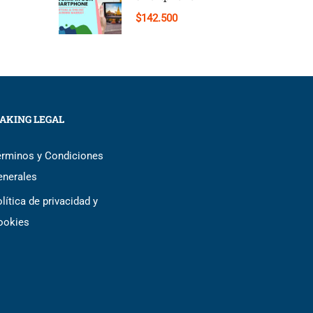
$142.500
AKING LEGAL
érminos y Condiciones
enerales
lítica de privacidad y
ookies