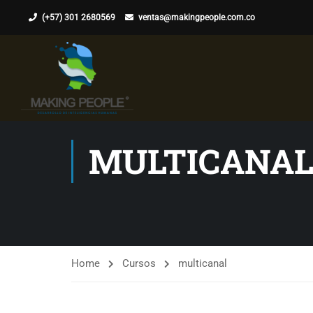
(+57) 301 2680569
ventas@makingpeople.com.co
MULTICANA
Home
Cursos
multicanal