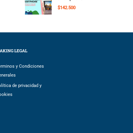
$142.500
AKING LEGAL
érminos y Condiciones
enerales
lítica de privacidad y
ookies