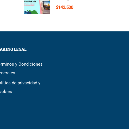
$142.500
AKING LEGAL
érminos y Condiciones
enerales
lítica de privacidad y
ookies