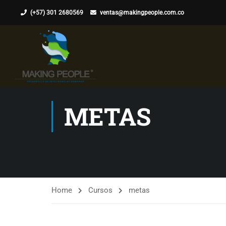
(+57) 301 2680569
ventas@makingpeople.com.co
METAS
Home
Cursos
metas