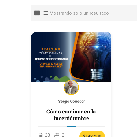
Mostrando solo un resultado
Sergio Corredor
Cómo caminar en la
incertidumbre
28
2
$142.500