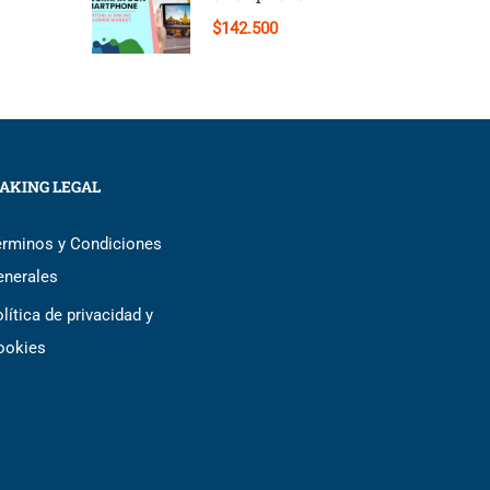
$142.500
AKING LEGAL
érminos y Condiciones
enerales
lítica de privacidad y
ookies