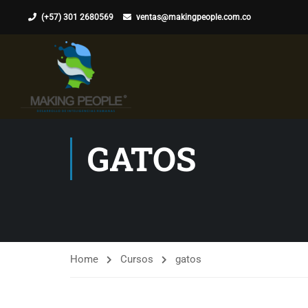
(+57) 301 2680569
ventas@makingpeople.com.co
GATOS
Home
Cursos
gatos