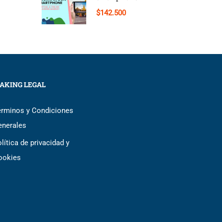
$142.500
AKING LEGAL
érminos y Condiciones
enerales
lítica de privacidad y
ookies