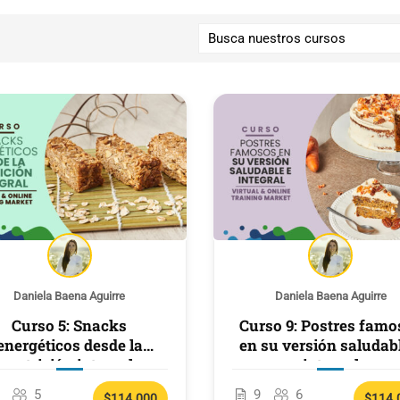
Daniela Baena Aguirre
Daniela Baena Aguirre
Curso 5: Snacks
Curso 9: Postres famo
energéticos desde la
en su versión saludab
nutrición integral
integral
5
9
6
$114.000
$114.