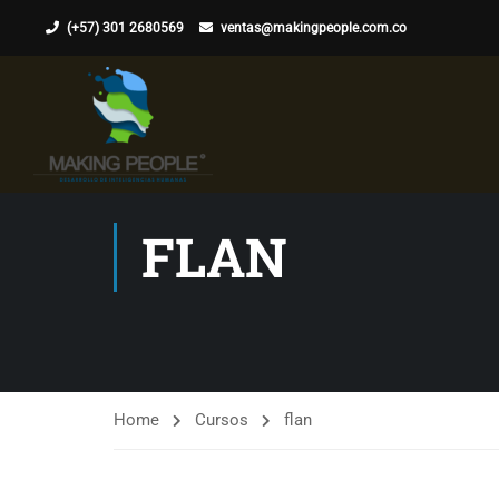
(+57) 301 2680569
ventas@makingpeople.com.co
FLAN
Home
Cursos
flan