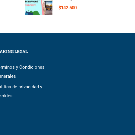
$142.500
AKING LEGAL
érminos y Condiciones
enerales
lítica de privacidad y
ookies