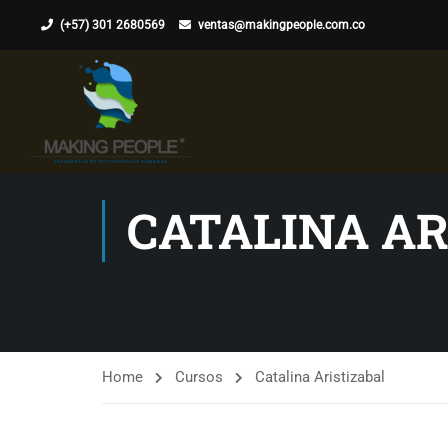
(+57) 301 2680569
ventas@makingpeople.com.co
CATALINA AR
Home
Cursos
Catalina Aristizabal