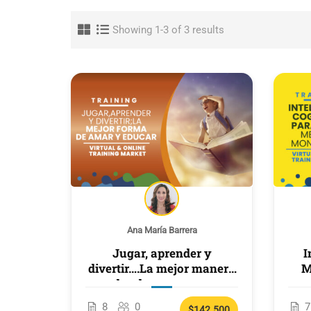
Showing 1-3 of 3 results
Ana María Barrera
Jugar, aprender y
I
divertir….La mejor manera
M
de educar y amar
8
0
7
$142.500