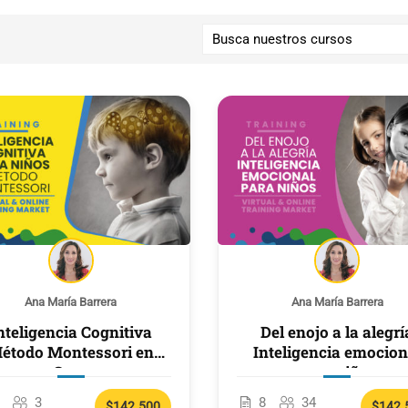
Ana María Barrera
Ana María Barrera
nteligencia Cognitiva
Del enojo a la alegrí
étodo Montessori en
Inteligencia emocion
Casa
para niños
3
8
34
$142.500
$142.