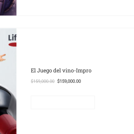
El Juego del vino-Impro
El
El
$
159,000.00
$
159,000.00
precio
precio
original
actual
Comprar este curso
era:
es:
$159,000.00.
$159,000.00.