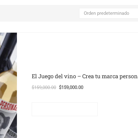
El Juego del vino – Crea tu marca person
El
El
$
159,000.00
$
159,000.00
precio
precio
original
actual
Comprar este curso
era:
es:
$159,000.00.
$159,000.00.