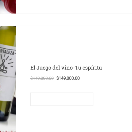
El Juego del vino-Tu espíritu
El
El
$
149,000.00
$
149,000.00
precio
precio
original
actual
Comprar este curso
era:
es:
$149,000.00.
$149,000.00.