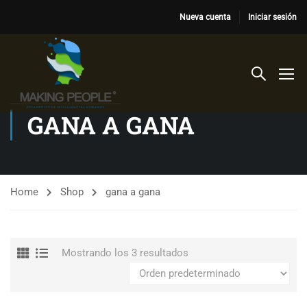
Nueva cuenta
Iniciar sesión
GANA A GANA
Home
Shop
gana a gana
Mostrando los 3 resultados