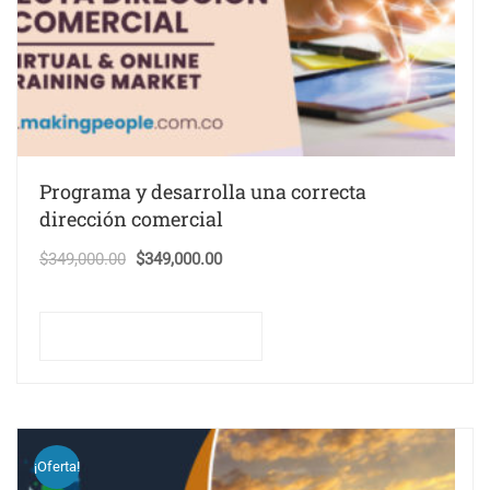
Programa y desarrolla una correcta
dirección comercial
El
El
$
349,000.00
$
349,000.00
precio
precio
original
actual
Comprar este curso
era:
es:
$349,000.00.
$349,000.00.
¡Oferta!