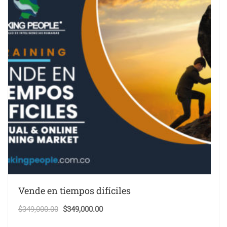
Vende en tiempos difíciles
El
El
$
349,000.00
$
349,000.00
precio
precio