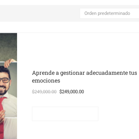
Aprende a gestionar adecuadamente tus
emociones
El
El
$
249,000.00
$
249,000.00
precio
precio
original
actual
Comprar este curso
era:
es:
$249,000.00.
$249,000.00.