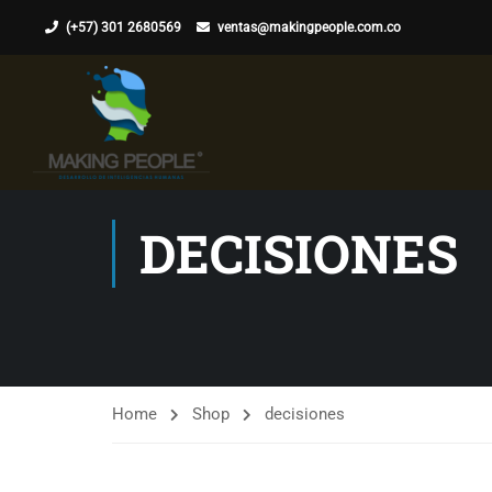
(+57) 301 2680569
ventas@makingpeople.com.co
DECISIONES
Home
Shop
decisiones