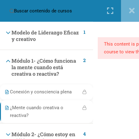
Nueva cuenta
Iniciar sesión
1
Modelo de Liderazgo Eficaz
y creativo
This content is 
course to view th
2
Módulo 1- ¿Cómo funciona
la mente cuando está
(+57) 301 2680569
creativa o reactiva?
ventas@makingpeople.com.co
Conexión y consciencia plena
¿Mente cuando creativa o
reactiva?
CATEGORÍAS
4
Módulo 2- ¿Cómo estoy en
Marketing y Negocios