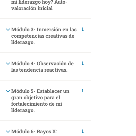
mi liderazgo hoy? Auto-
Finanzas
valoración inicial
Bienestar y felicidad
Desarrollo Personal
1
Módulo 3- Inmersión en las
competencias creativas de
Estilo de Vida
liderazgo.
Cocina y Pastelería Saludable
Disfruta de los mejores cursos de cocina saludable.
1
Módulo 4- Observación de
las tendencia reactivas.
Mascotas
INCOMPANY
1
Módulo 5- Establecer un
gran objetivo para el
Programas Incompany
fortalecimiento de mi
liderazgo.
MAKING LEGAL
1
Módulo 6- Rayos X:
Términos y Condiciones Generales