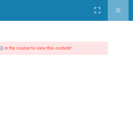
Nueva cuenta
Iniciar sesión
AKING LEGAL
S
CURSOS GRATIS
INCOMPANY
CONTACTO
érminos y Condiciones
enerales
ll
in the course to view this content!
lítica de privacidad y
ookies