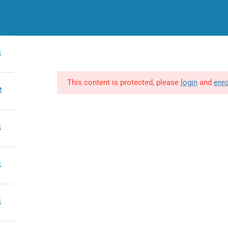
CATEGORÍAS
INCOMPANY
M
1
CATEGORÍAS
TODOS LOS CURSO
Marketing y Negocios
Programas Incompany
T
G
Finanzas
This content is protected, please
login
and
enro
2
Po
Bienestar y felicidad
C
Desarrollo Personal
1
Estilo de Vida
Cocina y Pastelería
Saludable
1
Disfruta de los mejores cursos
de cocina saludable.
1
Mascotas