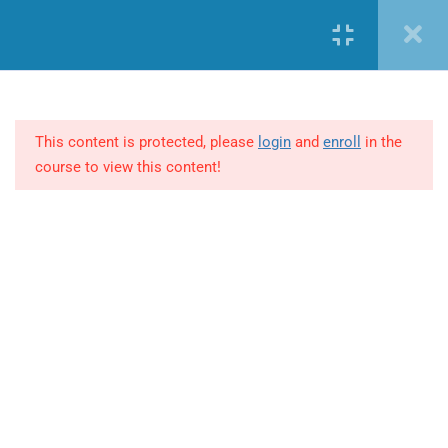
Nueva cuenta
Iniciar sesión
1
Mascotas mi mejor amigo de
4 patas
This content is protected, please
login
and
enroll
in the
course to view this content!
3
Módulo 1- Introducción,
manipulación adecuada y
(+57) 301 2680569
signos vitales
ventas@makingpeople.com.co
2
Módulo 2- Signos de mi
mascota
CATEGORÍAS
Golpe de calor
Marketing y Negocios
Intoxicaciones