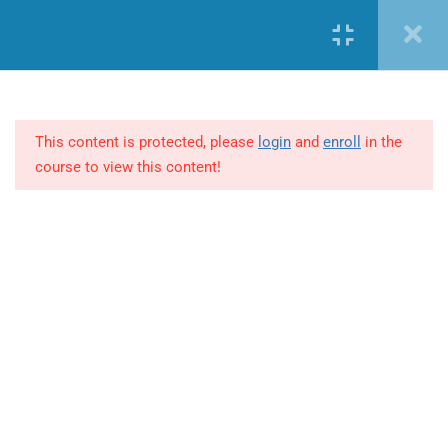
Nueva cuenta
Iniciar sesión
1
Bienvenida
This content is protected, please
login
and
enroll
in the
course to view this content!
1
Módulo 1
(+57) 301 2680569
1
Módulo 2
ventas@makingpeople.com.co
1
Módulo 3
CATEGORÍAS
1
Módulo 4
Marketing y Negocios