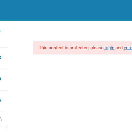
CATEGORÍAS
INCOMPANY
M
1
CATEGORÍAS
TODOS LOS CURSO
Marketing y Negocios
Programas Incompany
T
G
Finanzas
This content is protected, please
login
and
enro
Po
Bienestar y felicidad
2
C
Desarrollo Personal
Estilo de Vida
9
Cocina y Pastelería
Saludable
5
Disfruta de los mejores cursos
de cocina saludable.
Mascotas