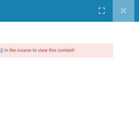
Nueva cuenta
Iniciar sesión
AKING LEGAL
S
CURSOS GRATIS
INCOMPANY
CONTACTO
érminos y Condiciones
enerales
ll
in the course to view this content!
lítica de privacidad y
ookies