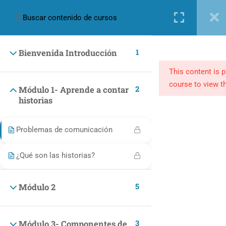
Nueva cuenta
Iniciar sesión
1
Bienvenida Introducción
This content is 
course to view th
2
Módulo 1- Aprende a contar
historias
(+57) 301 2680569
Problemas de comunicación
ventas@makingpeople.com.co
¿Qué son las historias?
5
Módulo 2
CATEGORÍAS
Marketing y Negocios
3
Módulo 3- Componentes de