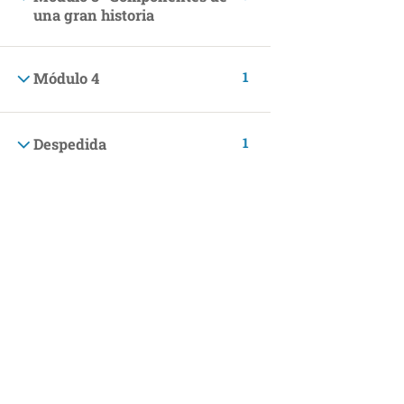
una gran historia
Finanzas
Bienestar y felicidad
1
Módulo 4
Desarrollo Personal
Estilo de Vida
1
Despedida
Cocina y Pastelería Saludable
Disfruta de los mejores cursos de cocina saludable.
Mascotas
INCOMPANY
Programas Incompany
MAKING LEGAL
Términos y Condiciones Generales