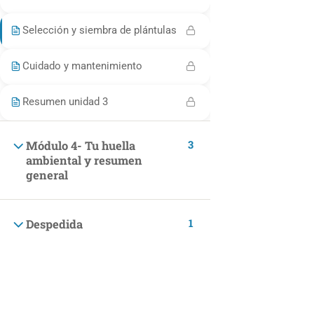
Finanzas
Selección y siembra de plántulas
Bienestar y felicidad
Desarrollo Personal
Cuidado y mantenimiento
Estilo de Vida
Resumen unidad 3
Cocina y Pastelería Saludable
Disfruta de los mejores cursos de cocina saludable.
3
Módulo 4- Tu huella
ambiental y resumen
Mascotas
general
INCOMPANY
1
Despedida
Programas Incompany
MAKING LEGAL
Términos y Condiciones Generales