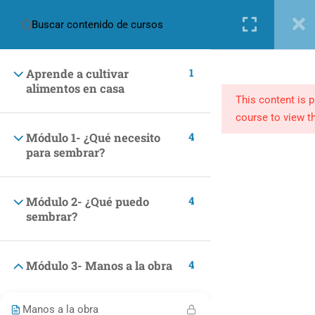
Nueva cuenta
Iniciar sesión
1
Aprende a cultivar
alimentos en casa
This content is 
course to view th
4
Módulo 1- ¿Qué necesito
para sembrar?
(+57) 301 2680569
ventas@makingpeople.com.co
4
Módulo 2- ¿Qué puedo
sembrar?
4
Módulo 3- Manos a la obra
CATEGORÍAS
Marketing y Negocios
Manos a la obra