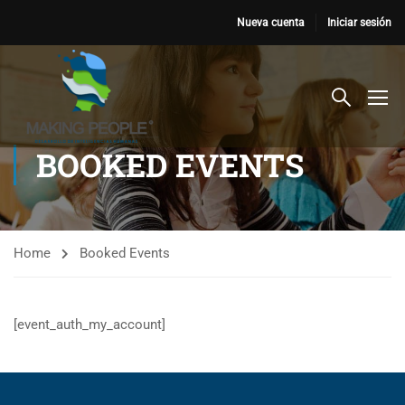
Nueva cuenta
Iniciar sesión
BOOKED EVENTS
Home
Booked Events
[event_auth_my_account]