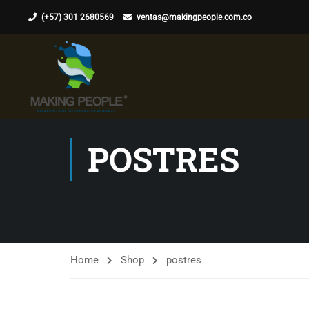
(+57) 301 2680569
ventas@makingpeople.com.co
POSTRES
Home
Shop
postres