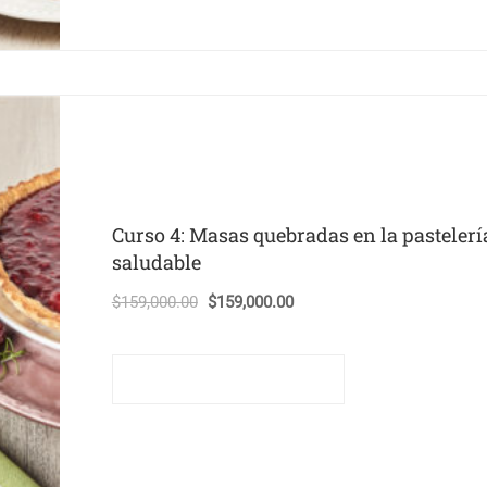
Curso 4: Masas quebradas en la pastelerí
saludable
El
El
$
159,000.00
$
159,000.00
precio
precio
original
actual
Comprar este curso
era:
es:
$159,000.00.
$159,000.00.