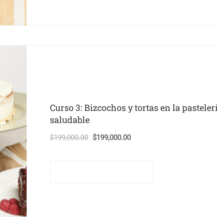
Curso 3: Bizcochos y tortas en la pasteler
saludable
El
El
$
199,000.00
$
199,000.00
precio
precio
original
actual
Comprar este curso
era:
es:
$199,000.00.
$199,000.00.