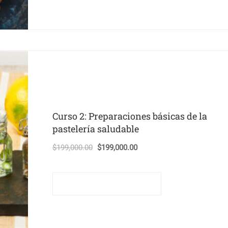
Curso 2: Preparaciones básicas de la
pastelería saludable
El
El
$
199,000.00
$
199,000.00
precio
precio
original
actual
Comprar este curso
era:
es:
$199,000.00.
$199,000.00.