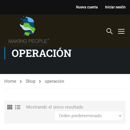
Nueva cuenta
Iniciar sesión
OPERACIÓN
Home
Shop
operación
Mostrando el único resultado