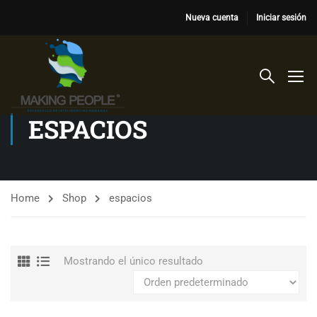
Nueva cuenta
Iniciar sesión
ESPACIOS
Home
Shop
espacios
Mostrando el único resultado