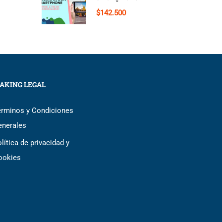
$142.500
AKING LEGAL
érminos y Condiciones
enerales
lítica de privacidad y
ookies