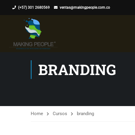
(+57) 301 2680569
ventas@makingpeople.com.co
BRANDING
Home
Cursos
branding